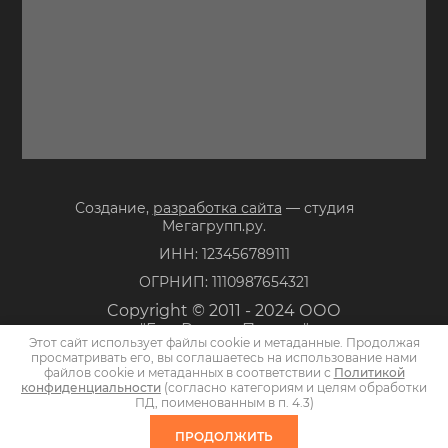
Создание,
разработка сайта
— студия
Мегагрупп.ру.
ИНН: 123456789111
ОГРНИП: 1110987654321
Copyright © 2011 - 2024 ООО
"ГлавРегионПроект"
Этот сайт использует файлы cookie и метаданные. Продолжая
Политика конфиденциальности
просматривать его, вы соглашаетесь на использование нами
файлов cookie и метаданных в соответствии с
Политикой
конфиденциальности
(согласно категориям и целям обработки
ПД, поименованным в п. 4.3)
ПРОДОЛЖИТЬ